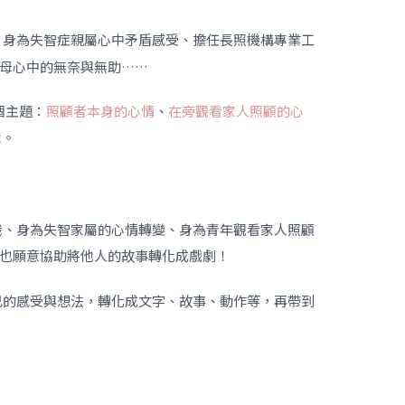
、身為失智症親屬心中矛盾感受、擔任長照機構專業工
母心中的無奈與無助……
個主題：
照顧者本身的心情
、
在旁觀看家人照顧的心
識
。
識、身為失智家屬的心情轉變、身為青年觀看家人照顧
也願意協助將他人的故事轉化成戲劇！
己的感受與想法，轉化成文字、故事、動作等，再帶到