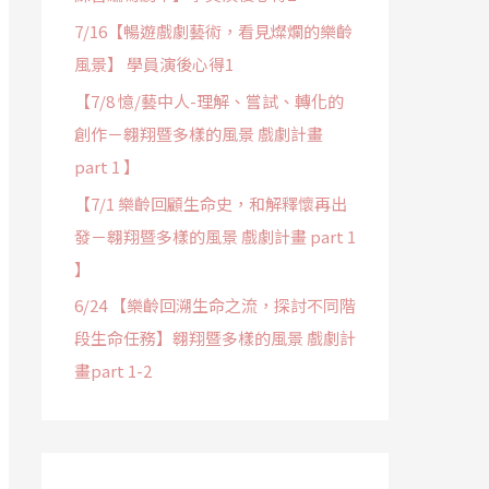
7/16【暢遊戲劇藝術，看見燦爛的樂齡
風景】 學員演後心得1
【7/8 憶/藝中人-理解、嘗試、轉化的
創作－翱翔暨多樣的風景 戲劇計畫
part 1 】
【7/1 樂齡回顧生命史，和解釋懷再出
發－翱翔暨多樣的風景 戲劇計畫 part 1
】
6/24 【樂齡回溯生命之流，探討不同階
段生命任務】翱翔暨多樣的風景 戲劇計
畫part 1-2