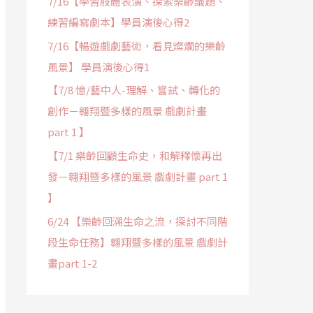
7/16【學習肢體表演、探索樂齡議題、
練習編寫劇本】學員演後心得2
7/16【暢遊戲劇藝術，看見燦爛的樂齡
風景】 學員演後心得1
【7/8 憶/藝中人-理解、嘗試、轉化的
創作－翱翔暨多樣的風景 戲劇計畫
part 1 】
【7/1 樂齡回顧生命史，和解釋懷再出
發－翱翔暨多樣的風景 戲劇計畫 part 1
】
6/24 【樂齡回溯生命之流，探討不同階
段生命任務】翱翔暨多樣的風景 戲劇計
畫part 1-2