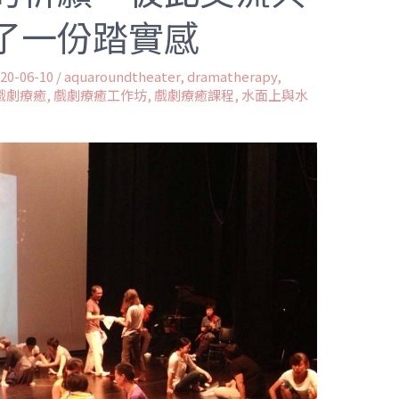
了一份踏實感
20-06-10
/
aquaroundtheater
,
dramatherapy
,
戲劇療癒
,
戲劇療癒工作坊
,
戲劇療癒課程
,
水面上與水