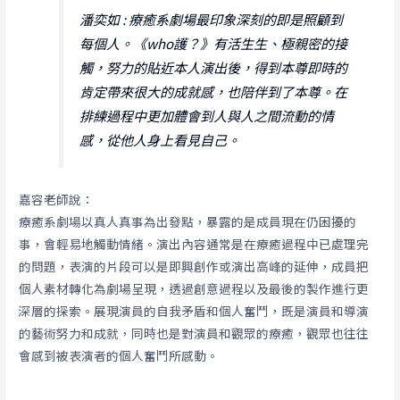
潘奕如 : 療癒系劇場最印象深刻的即是照顧到
每個人。《who護？》有活生生、極親密的接
觸，努力的貼近本人演出後，得到本尊即時的
肯定帶來很大的成就感，也陪伴到了本尊。在
排練過程中更加體會到人與人之間流動的情
感，從他人身上看見自己。
嘉容老師說：
療癒系劇場以真人真事為出發點，暴露的是成員現在仍困擾的
事，會輕易地觸動情緒。演出內容通常是在療癒過程中已處理完
的問題，表演的片段可以是即興創作或演出高峰的延伸，成員把
個人素材轉化為劇場呈現，透過創意過程以及最後的製作進行更
深層的探索。展現演員的自我矛盾和個人奮鬥，既是演員和導演
的藝術努力和成就，同時也是對演員和觀眾的療癒，觀眾也往往
會感到被表演者的個人奮鬥所感動。