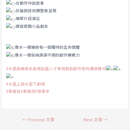
在動作中說故事
討論與技術調整後呈現
精華片段演出
撰寫即興小品劇本
像水一樣擁抱每一個獨特的生命個體
像水一樣容納源源不絕的創作療癒力
#水面劇療癒系劇場超藝人才寒假戲劇創作營持續發酵中
#水面上與水面下劇場
#張嘉容
#黃鏡澄
#張偉來
←
Previous 文章
Next 文章
→