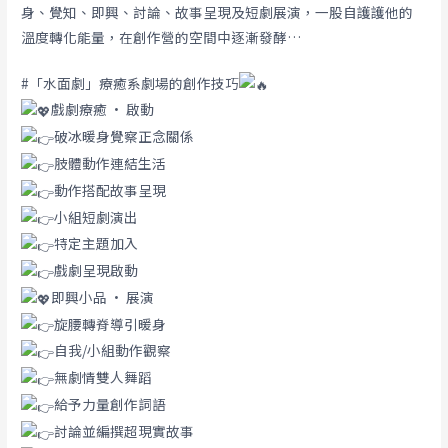
身、覺知、即興、討論、故事呈現及短劇展演，一股自護護他的
溫度轉化能量，在創作營的空間中逐漸發酵…
#「水面劇」療癒系劇場的創作技巧
戲劇療癒 · 啟動
破冰暖身覺察正念關係
肢體動作連結生活
動作搭配故事呈現
小組短劇演出
特定主題加入
戲劇呈現啟動
即興小品 · 展演
旋腰轉脊導引暖身
自我/小組動作觀察
無劇情雙人舞蹈
給予力量創作詞語
討論並編撰超現實故事