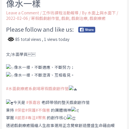
像水一樣
Leave a Comment
/
工作坊課程活動報導
/ By
水面上與水面下
/
2022-02-06
/
寒假戲劇創作營
,
戲劇
,
戲劇治療
,
戲劇療癒
Please follow and like us:
85 total views
, 1 views today
文/水面學員
像水一樣，不斷適應、不斷努力；
像水一樣，不斷澄清、互相看見。
#水面劇療癒系劇場寒假戲劇創作營
今天是
#張嘉容
老師帶領的整天戲劇創作營
秉持
#保密
#保護
#不傷害
的團體精神
掌握
#感恩
#專注
#聚焦
的創作核心
透過戲劇療癒描繪人生故事運用正念覺察創造豐盛生命藉由暖