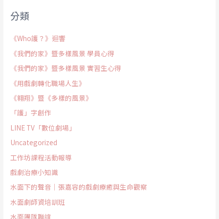
分類
《Who護？》迴響
《我們的家》暨多樣風景 學員心得
《我們的家》暨多樣風景 實習生心得
《用戲劇轉化職場人生》
《翱翔》暨《多樣的風景》
「護」字創作
LINE TV「數位劇場」
Uncategorized
工作坊課程活動報導
戲劇治療小知識
水面下的聲音｜張嘉容的戲劇療癒與生命觀察
水面劇師資培訓班
水面團隊聯誼