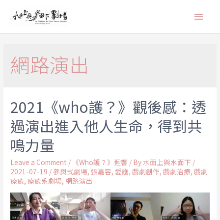
網路演出
2021《who護？》觀後感：透
過演出進入他人生命，得到共
鳴力量
Leave a Comment
/
《Who護？》迴響
/ By
水面上與水面下
/
2021-07-19
/
參與式劇場
,
張嘉容
,
愛護
,
戲劇創作
,
戲劇治療
,
戲劇
療癒
,
療癒系劇場
,
網路演出