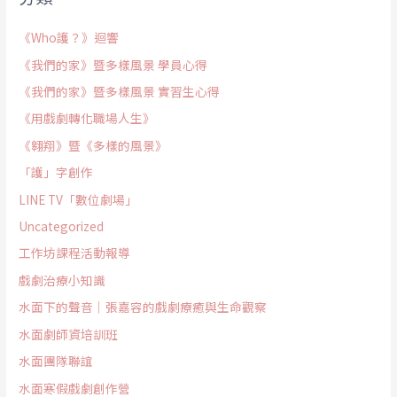
《Who護？》迴響
《我們的家》暨多樣風景 學員心得
《我們的家》暨多樣風景 實習生心得
《用戲劇轉化職場人生》
《翱翔》暨《多樣的風景》
「護」字創作
LINE TV「數位劇場」
Uncategorized
工作坊課程活動報導
戲劇治療小知識
水面下的聲音｜張嘉容的戲劇療癒與生命觀察
水面劇師資培訓班
水面團隊聯誼
水面寒假戲劇創作營