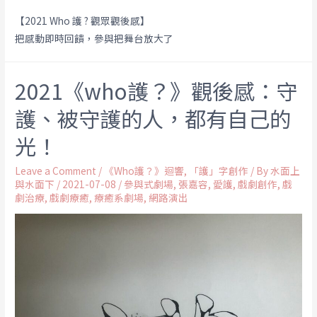
【2021 Who 護 ? 觀眾觀後感】
把感動即時回饋，參與把舞台放大了
2021《who護？》觀後感：守
護、被守護的人，都有自己的
光！
Leave a Comment
/
《Who護？》迴響
,
「護」字創作
/ By
水面上
與水面下
/
2021-07-08
/
參與式劇場
,
張嘉容
,
愛護
,
戲劇創作
,
戲
劇治療
,
戲劇療癒
,
療癒系劇場
,
網路演出