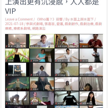
上演出更有沉浸感，人人都是
VIP
Leave a Comment
/
《Who護？》迴響
/ By
水面上與水面下
/
2021-07-18
/
參與式劇場
,
張嘉容
,
愛護
,
戲劇創作
,
戲劇治療
,
戲劇
療癒
,
療癒系劇場
,
網路演出