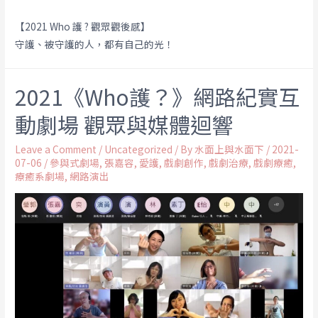
【2021 Who 護 ? 觀眾觀後感】
守護、被守護的人，都有自己的光！
2021《Who護？》網路紀實互
動劇場 觀眾與媒體迴響
Leave a Comment
/
Uncategorized
/ By
水面上與水面下
/
2021-
07-06
/
參與式劇場
,
張嘉容
,
愛護
,
戲劇創作
,
戲劇治療
,
戲劇療癒
,
療癒系劇場
,
網路演出