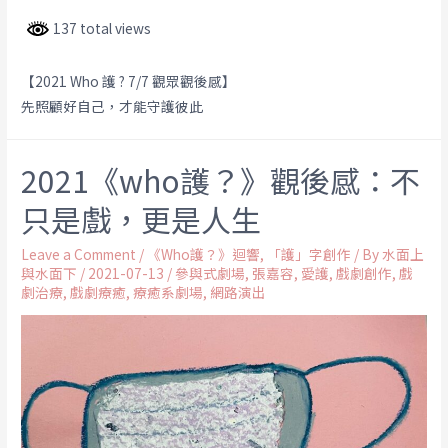
137 total views
【2021 Who 護 ? 7/7 觀眾觀後感】
先照顧好自己，才能守護彼此
2021《who護？》觀後感：不
只是戲，更是人生
Leave a Comment
/
《Who護？》迴響
,
「護」字創作
/ By
水面上
與水面下
/
2021-07-13
/
參與式劇場
,
張嘉容
,
愛護
,
戲劇創作
,
戲
劇治療
,
戲劇療癒
,
療癒系劇場
,
網路演出