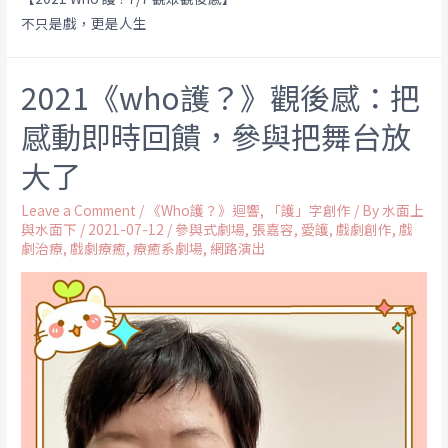
不只是戲，更是人生
2021《who護？》觀後感：把
感動即時回饋，參與把舞台放
大了
Leave a Comment
/
《Who護？》迴響
,
「護」字創作
/ By
水面上
與水面下
/
2021-07-12
/
參與式劇場
,
張嘉容
,
愛護
,
戲劇創作
,
戲
劇治療
,
戲劇療癒
,
療癒系劇場
,
網路演出