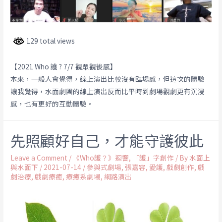
129 total views
【2021 Who 護 ? 7/7 觀眾觀後感】
本來，一般人會覺得，線上演出比較沒有臨場感，但這次的體驗
讓我覺得，水面劇團的線上演出反而比平時到劇場觀劇更有沉浸
感，也有更好的互動體驗。
先照顧好自己，才能守護彼此
Leave a Comment
/
《Who護？》迴響
,
「護」字創作
/ By
水面上
與水面下
/
2021-07-14
/
參與式劇場
,
張嘉容
,
愛護
,
戲劇創作
,
戲
劇治療
,
戲劇療癒
,
療癒系劇場
,
網路演出