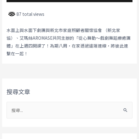
87 total views
水面上與水面下劇團與新北市家庭照顧者關懷協會 （新北家
協）、艾瑪絲AROMASE共同主辦的「從心舞動～戲劇舞蹈療癒團
體」在上週四開課了！為期八周，在家透過遠端連線，將彼此連
繫在一起！
搜尋文章