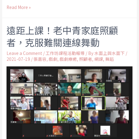
Read More »
遠距上課！老中青家庭照顧
者，克服難關連線舞動
Leave a Comment
/
工作坊課程活動報導
/ By
水面上與水面下
/
2021-07-19
/
張嘉容
,
戲劇
,
戲劇療癒
,
照顧者
,
網課
,
舞蹈