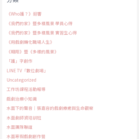
《Who護？》迴響
《我們的家》暨多樣風景 學員心得
《我們的家》暨多樣風景 實習生心得
《用戲劇轉化職場人生》
《翱翔》暨《多樣的風景》
「護」字創作
LINE TV「數位劇場」
Uncategorized
工作坊課程活動報導
戲劇治療小知識
水面下的聲音｜張嘉容的戲劇療癒與生命觀察
水面劇師資培訓班
水面團隊聯誼
水面寒假戲劇創作營