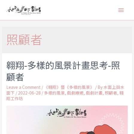
照顧者
翱翔-多樣的風景計畫思考-照
顧者
Leave a Comment
/
《翱翔》暨《多樣的風景》
/ By
水面上與水
面下
/
2022-06-28
/
多樣的風景
,
戲劇療癒
,
戲劇計畫
,
照顧者
,
翱
翔工作坊