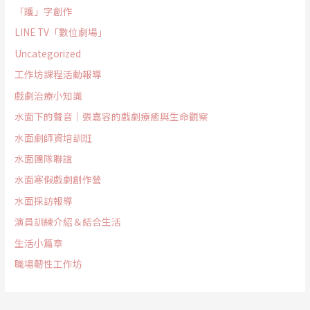
「護」字創作
LINE TV「數位劇場」
Uncategorized
工作坊課程活動報導
戲劇治療小知識
水面下的聲音｜張嘉容的戲劇療癒與生命觀察
水面劇師資培訓班
水面團隊聯誼
水面寒假戲劇創作營
水面採訪報導
演員訓練介紹＆結合生活
生活小篇章
職場韌性工作坊