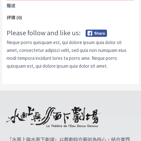
描述
評價 (0)
Please follow and like us:
Neque porro quisquam est, qui dolore ipsum quia dolor sit
amet, consectetur adipisci velit, sed quia non numquam eius
modi tempora incidunt lores ta porro ame. Neque porro
quisquam est, qui dolore ipsum quia dolor sit amet.
「水面上與水面下劇場」
以戲劇綜合藝術為核心，結合東西