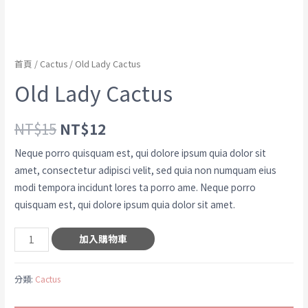
首頁
/
Cactus
/ Old Lady Cactus
Old Lady Cactus
NT$
15
NT$
12
Neque porro quisquam est, qui dolore ipsum quia dolor sit
amet, consectetur adipisci velit, sed quia non numquam eius
modi tempora incidunt lores ta porro ame. Neque porro
quisquam est, qui dolore ipsum quia dolor sit amet.
加入購物車
分類:
Cactus