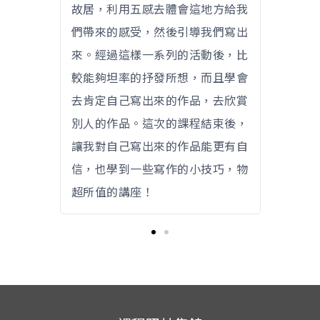
對社會產
故居，利用五感去體會這地方給我
強烈的
要一個途
們帶來的感受，然後引導我們寫出
生巨大
的天性，
來。經過這樣一系列的活動後，比
徑釋放
的思維萌
較能夠坦率的抒發所想，而且學會
喚醒你
昇華。
去肯定自己寫出來的作品，去欣賞
芽發展
別人的作品。這次的課程結束後，
讓我對自己寫出來的作品能更有自
信，也學到一些寫作的小技巧，物
超所值的講座！