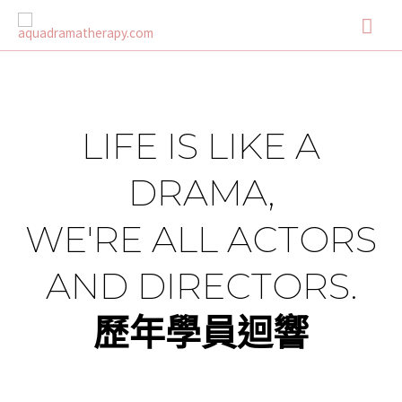
LIFE IS LIKE A
DRAMA,
WE'RE ALL ACTORS
AND DIRECTORS.
歷年學員迴響