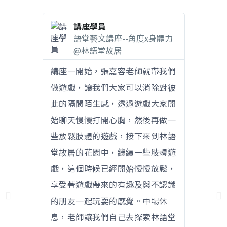
講座學員
x身體力
語堂藝文講座--角度x身體力
@林語堂故居
的張力，
講座一開始，張嘉容老師就帶我們
表演總
的動作。
做遊戲，讓我們大家可以消除對彼
文章的
過，讓這
此的隔閡陌生感，透過遊戲大家開
兩者的
就感。角
始聊天慢慢打開心胸，然後再做一
個下午
框架的跨
些放鬆肢體的遊戲，接下來到林語
度×身
會的框架
堂故居的花園中，繼續一些肢體遊
越與轉
一個多邊
戲，這個時候已經開始慢慢放鬆，
裏，總
形，缺乏
享受著遊戲帶來的有趣及與不認識
的圖形
壓抑，就
的朋友一起玩耍的感覺。中場休
自我的
觸及產生
息，老師讓我們自己去探索林語堂
可能在