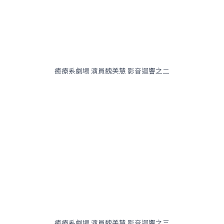
癒療系劇場 演員魏美慧 影音迴響之二
癒療系劇場 演員魏美慧 影音迴響之三