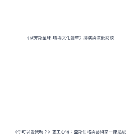
《歐菲斯星球-職場文化變革》排演與演後訪談
《你可以愛我嗎？》志工心得：亞斯伯格與藝術家—陳逸駿