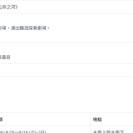
*生命之河》
劇場，演出職涯探索劇場。
張嘉容
期
地點
26/ 8/15～8/16 (六)-(日)
水面上與水面下