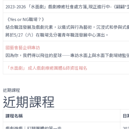
2023-2026 「水面劇」戲劇療癒社會處方箋,現正進行中-《翩翩
《Yes or NG職場？》
結合職涯發展及戲劇元素，以儀式與行為藝術，沉浸式和參與式
將於5/27（六）在職場北分署青年職涯發展中心演出。
國藝會藝企網專訪
因為你，我們得以飛往的星球——專訪水面上與水面下劇場總監
「水面劇」 成人戲劇療癒團體&師資班報名
近期課程
近期課程
課程名稱
日
戲劇遊戲｜打開團體的第一步
20