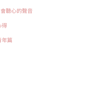
學會聽心的聲音
心得
青年篇