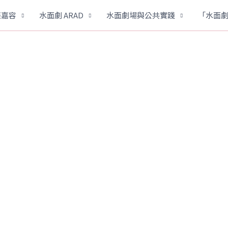
張嘉容
水面劇 ARAD
水面劇場與公共實踐
「水面