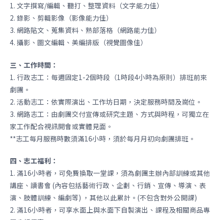
1. 文字撰寫/編輯、聽打、整理資料（文字能力佳）
2. 錄影、剪輯影像（影像能力佳）
3. 網路貼文、蒐集資料、熟部落格（網路能力佳）
4. 攝影、圖文編輯、美編排版（視覺圖像佳）
三、工作時間：
1. 行政志工：每週固定1-2個時段（1時段4小時為原則）排班前來
劇團。
2. 活動志工：依實際演出、工作坊日期，決定服務時間及崗位。
3. 網路志工：由劇團交付宣傳或研究主題、方式與時程，可獨立在
家工作配合視訊開會或實體見面。
**志工每月服務時數須滿16小時，須於每月月初向劇團排班。
四、志工福利：
1. 滿16小時者，可免費換取一堂課，須為劇團主辦內部訓練或其他
講座、讀書會 (內容包括藝術行政、企劃、行銷、宣傳、導演、表
演、肢體訓練、編劇等) ，其他以此累計。(不包含對外公開課)
2. 滿16小時者，可享水面上與水面下自製演出、課程及相關商品專