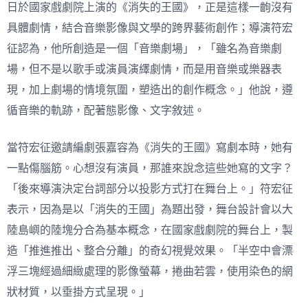
日於國家戲劇院上演的《消失的王國》，正是這樣一齣沒有
具體劇情，結合音樂影像與文學的跨界藝術創作；
導演符宏
征認為，他所創造是一個「音樂劇場」，「雖名為音樂劇
場，但不是以歌手或演員演繹劇情，而是用音樂或樂器表
現，加上劇場的情境氛圍，塑造出的創作概念。」他說，遵
循音樂的軌跡，配著態影像、文字敘述。
當符宏征邀請編劇張嘉容為《消失的王國》寫劇本時，她有
一點傷腦筋。心想沒有演員，那誰來說念這些她寫的文字？
「後來導演決定台詞部分以投影方式打在舞台上。」
符宏征
表示，因為是以「消失的王國」為題出發，舞台設計會以大
陸島嶼的陸塊分合為基本概念，在國家戲劇院的舞台上，製
造「推進推出、整合分離」的奇幻視覺效果。「半空中會漂
浮三塊經過細緻處理的影像螢幕，捲曲若雲，使用染色的網
狀材質，以垂掛方式呈現。」